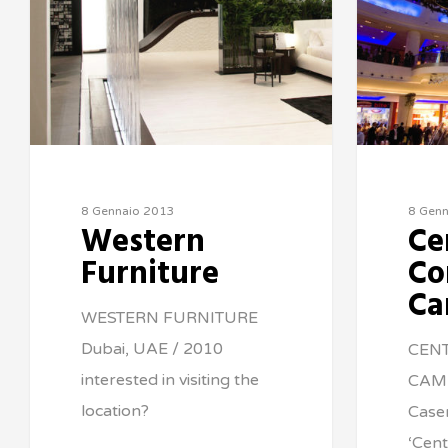
8 Gennaio 2013
8 Gen
Western
Ce
Furniture
Co
Ca
WESTERN FURNITURE
Dubai, UAE / 2010
CEN
interested in visiting the
CAMP
location?
Caser
‘Cen