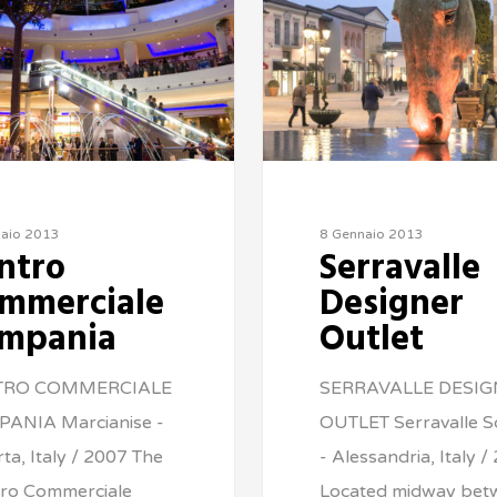
naio 2013
8 Gennaio 2013
ntro
Serravalle
mmerciale
Designer
mpania
Outlet
TRO COMMERCIALE
SERRAVALLE DESI
ANIA Marcianise -
OUTLET Serravalle Sc
ta, Italy / 2007 The
- Alessandria, Italy /
tro Commerciale
Located midway bet